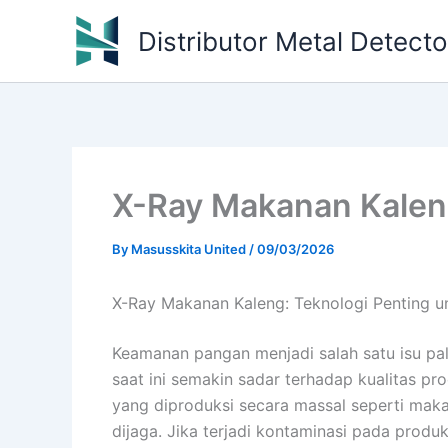
Skip
Distributor Metal Detect
to
content
X-Ray Makanan Kale
By
Masusskita United
/
09/03/2026
X-Ray Makanan Kaleng: Teknologi Penting u
Keamanan pangan menjadi salah satu isu pa
saat ini semakin sadar terhadap kualitas p
yang diproduksi secara massal seperti mak
dijaga. Jika terjadi kontaminasi pada produ