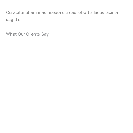
Curabitur ut enim ac massa ultrices lobortis lacus lacinia
sagittis.
What Our Clients Say
Lorem ipsum dolor sit amet, consectetur adipiscing
elit, sed do eiusmod tempor incididunt ut labore et
dolore magna aliqua. Ut enim ad minim veniam, quis
nostrud exercitation ullamco laboris nisi ut aliquip ex
ea commodo consequat.
Lorem ipsum dolor sit amet, consectetur adipiscing
elit, sed do eiusmod tempor incididunt ut labore et
dolore magna aliqua. Ut enim ad minim veniam, quis
nostrud exercitation ullamco laboris nisi ut aliquip ex
ea commodo consequat.