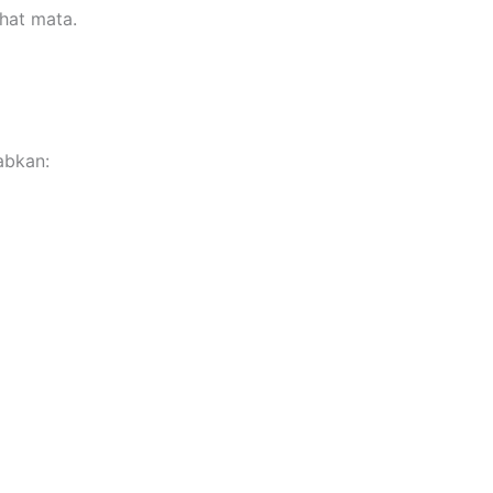
ihat mata.
abkan: