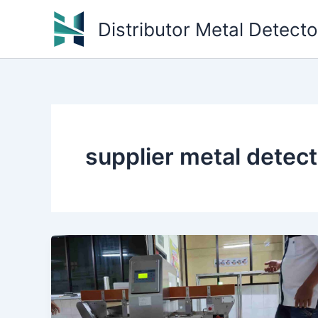
Skip
Distributor Metal Detect
to
content
supplier metal detect