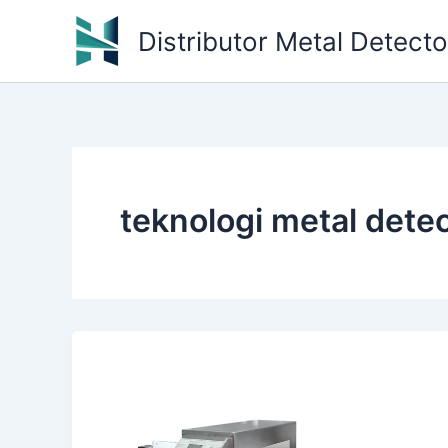
Skip
Distributor Metal Detect
to
content
teknologi metal dete