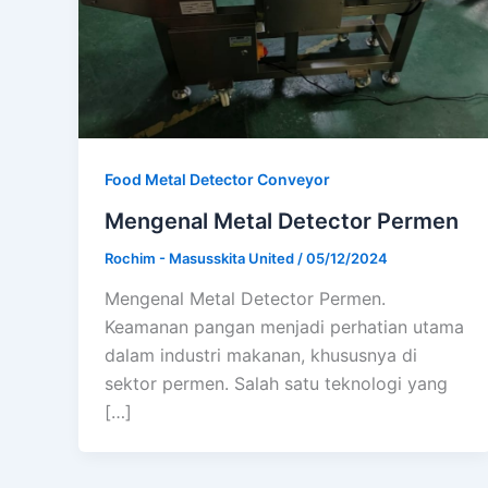
Food Metal Detector Conveyor
Mengenal Metal Detector Permen
Rochim - Masusskita United
/
05/12/2024
Mengenal Metal Detector Permen.
Keamanan pangan menjadi perhatian utama
dalam industri makanan, khususnya di
sektor permen. Salah satu teknologi yang
[…]