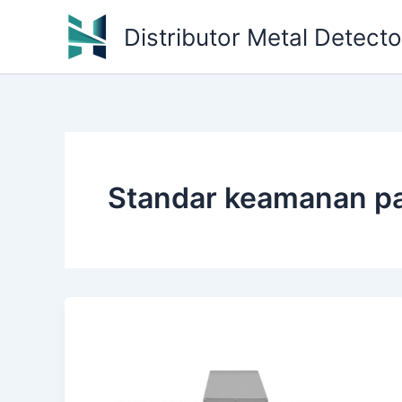
Skip
Distributor Metal Detect
to
content
Standar keamanan p