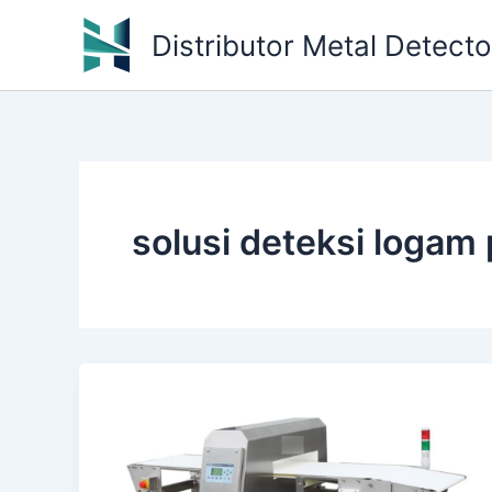
Skip
Distributor Metal Detect
to
content
solusi deteksi logam