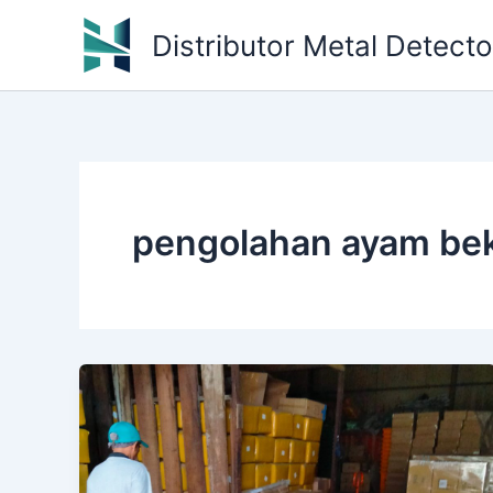
Skip
Distributor Metal Detect
to
content
pengolahan ayam be