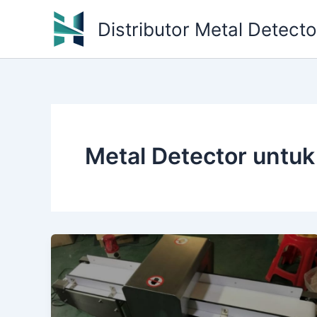
Skip
Distributor Metal Detect
to
content
Metal Detector untu