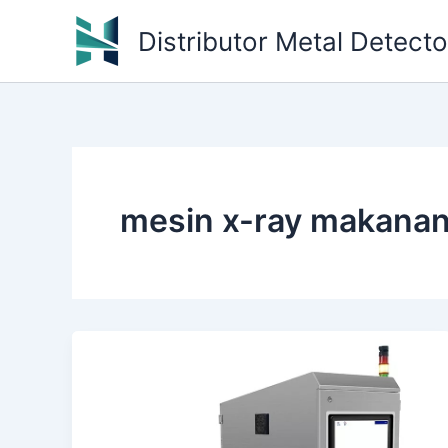
Skip
Distributor Metal Detect
to
content
mesin x-ray makana