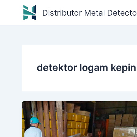
Skip
Distributor Metal Detect
to
content
detektor logam kepin